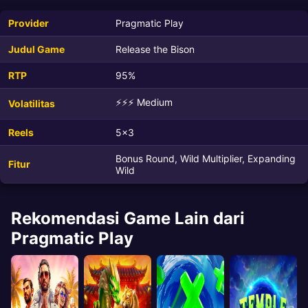
Provider
Pragmatic Play
Judul Game
Release the Bison
RTP
95%
⚡⚡⚡ Medium
Volatilitas
Reels
5x3
Bonus Round, Wild Multiplier, Expanding
Fitur
Wild
Rekomendasi Game Lain dari
Pragmatic Play