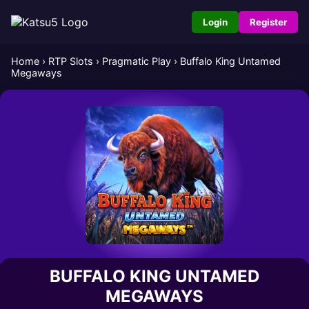
Login
Register
Home
›
RTP Slots
›
Pragmatic Play
›
Buffalo King Untamed
Megaways
BUFFALO KING UNTAMED
MEGAWAYS