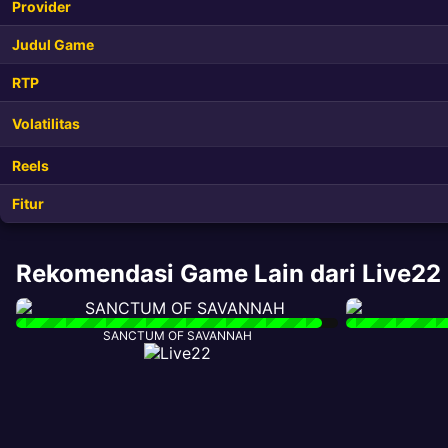
Provider
Judul Game
RTP
Volatilitas
Reels
Fitur
Rekomendasi Game Lain dari Live22
SANCTUM OF SAVANNAH